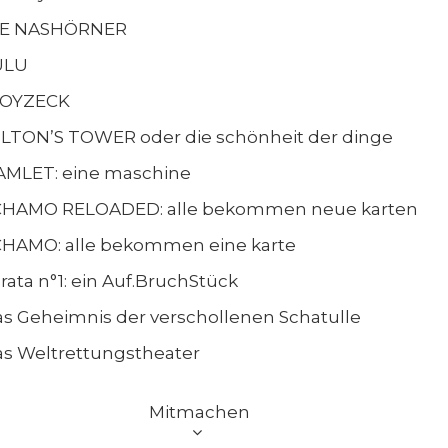
IE NASHÖRNER
ULU
OYZECK
LTON’S TOWER oder die schönheit der dinge
AMLET: eine maschine
CHAMO RELOADED: alle bekommen neue karten
HAMO: alle bekommen eine karte
rata n°1: ein Auf.BruchStück
s Geheimnis der verschollenen Schatulle
s Weltrettungstheater
Mitmachen