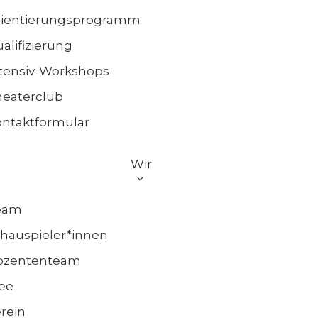
rientierungsprogramm
alifizierung
tensiv-Workshops
eaterclub
ntaktformular
Wir
eam
hauspieler*innen
ozententeam
ee
rein