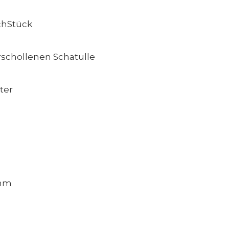
uchStück
rschollenen Schatulle
ter
amm