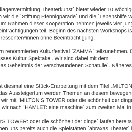
lagenvermittlung Theaterkunst` bietet wieder 10-wöchi
 wir die `Stiftung Pfennigparade` und die `Lebenshilfe 
 Im Rahmen dieser Kooperation nehmen jeweils vier jun
inträchtigungen teil. Beginn des nächsten Workshops ist
teressenten*innen ohne Beeinträchtigung.
m renommierten Kulturfestival `ZAMMA` teilzunehmen. Di
osses Kultur-Spektakel. Wir sind dabei mit dem
s Geheimnis der verschwundenen Schatulle`. Näheres d
st diesmal eine Stück-Erarbeitung mit dem Titel „MILT
d das Aussteigertum werden Themen an diesem bewegen
 wir mit `MILTON’S TOWER oder die schönheit der dinge
n wir nach `HAMLET: eine maschine´ zum zweiten Mal in
S TOWER: oder die schönheit der dinge` laufen bereits
en uns bereits auch die Spielstätten `abraxas Theater` 