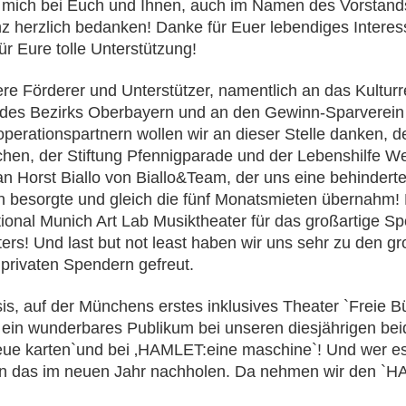
mich bei Euch und Ihnen, auch im Namen des Vorstands,
erzlich bedanken! Danke für Euer lebendiges Interesse
für Eure tolle Unterstützung!
e Förderer und Unterstützer, namentlich an das Kulturr
 des Bezirks Oberbayern und an den Gewinn-Sparverei
rationspartnern wollen wir an dieser Stelle danken, d
hen, der Stiftung Pfennigparade und der Lebenshilfe We
an Horst Biallo von Biallo&Team, der uns eine behinde
n besorgte und gleich die fünf Monatsmieten übernahm!
ational Munich Art Lab Musiktheater für das großartige 
rs! Und last but not least haben wir uns sehr zu den 
privaten Spendern gefreut.
is, auf der Münchens erstes inklusives Theater `Freie 
art ein wunderbares Publikum bei unseren diesjährigen 
 karten`und bei ‚HAMLET:eine maschine`! Und wer es n
n das im neuen Jahr nachholen. Da nehmen wir den `H