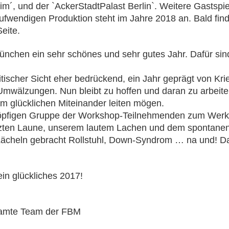
im´, und der `AckerStadtPalast Berlin`. Weitere Gastspie
fwendigen Produktion steht im Jahre 2018 an. Bald fin
eite.
ünchen ein sehr schönes und sehr gutes Jahr. Dafür sin
itischer Sicht eher bedrückend, ein Jahr geprägt von Krie
Umwälzungen. Nun bleibt zu hoffen und daran zu arbeite
m glücklichen Miteinander leiten mögen.
köpfigen Gruppe der Workshop-Teilnehmenden zum Werksch
tzten Laune, unserem lautem Lachen und dem spontane
ächeln gebracht Rollstuhl, Down-Syndrom … na und! D
in glückliches 2017!
esamte Team der FBM