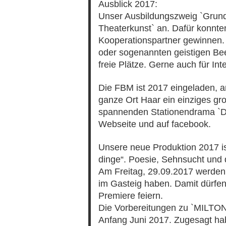
Ausblick 2017:
Unser Ausbildungszweig `Grund
Theaterkunst` an. Dafür konnten
Kooperationspartner gewinnen.
oder sogenannten geistigen Bee
freie Plätze. Gerne auch für In
Die FBM ist 2017 eingeladen, a
ganze Ort Haar ein einziges gr
spannenden Stationendrama `Da
Webseite und auf facebook.
Unsere neue Produktion 2017 i
dinge“. Poesie, Sehnsucht un
Am Freitag, 29.09.2017 werden
im Gasteig haben. Damit dürfe
Premiere feiern.
Die Vorbereitungen zu `MILTON’
Anfang Juni 2017. Zugesagt hab